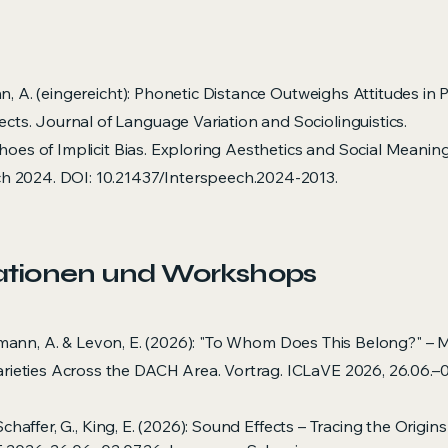
nn, A. (eingereicht): Phonetic Distance Outweighs Attitudes in P
ts. Journal of Language Variation and Sociolinguistics.
Echoes of Implicit Bias. Exploring Aesthetics and Social Meani
ch 2024. DOI: 10.21437/Interspeech.2024-2013.
tationen und Workshops
., Leemann, A. & Levon, E. (2026): "To Whom Does This Belong?" 
ieties Across the DACH Area. Vortrag. ICLaVE 2026, 26.06.–0
, Schaffer, G., King, E. (2026): Sound Effects – Tracing the Origin